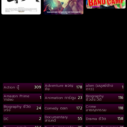
Adventure ผจญ
alien (มนุษย์ต่าง
309
178
1
Action บู๊
ภัย
ดาว)
Amazon Prime
Biography
1
23
116
Animation การ์ตูน
Video
ชีวประวัติ
Biography ชีวิต
Crime
24
172
118
Comedy ตลก
จริง
อาชญากรรม
Documentary
2
55
158
DC
Drama ชีวิต
สารคดี