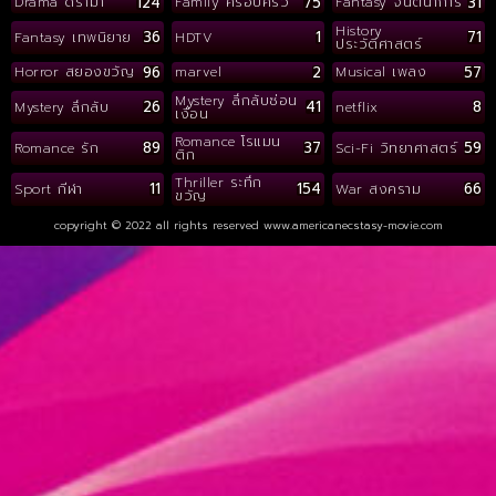
124
75
31
Drama ดราม่า
Family ครอบครัว
Fantasy จินตนาการ
History
36
1
71
Fantasy เทพนิยาย
HDTV
ประวัติศาสตร์
96
2
57
Horror สยองขวัญ
marvel
Musical เพลง
Mystery ลึกลับซ่อน
26
41
8
Mystery ลึกลับ
netflix
เงื่อน
Romance โรแมน
89
37
59
Romance รัก
Sci-Fi วิทยาศาสตร์
ติก
Thriller ระทึก
11
154
66
Sport กีฬา
War สงคราม
ขวัญ
copyright © 2022 all rights reserved
www.americanecstasy-movie.com