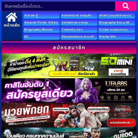
Action บู๊
Adventure ผจญภัย
alien (มนุษย์ต่างดาว)
Amazon Prime Video
Animation การ์ตูน
Biography ชีวประวัติ
หน้าหลัก
Biography ชีวิตจริง
Comedy ตลก
Crime อาชญากรรม
DC
Documentary สารคดี
Drama ชีวิต
สมัครสมาชิก