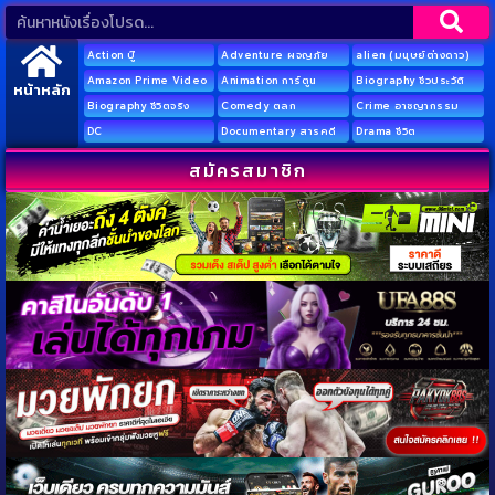
Action บู๊
Adventure ผจญภัย
alien (มนุษย์ต่างดาว)
Amazon Prime Video
Animation การ์ตูน
Biography ชีวประวัติ
หน้าหลัก
Biography ชีวิตจริง
Comedy ตลก
Crime อาชญากรรม
DC
Documentary สารคดี
Drama ชีวิต
สมัครสมาชิก