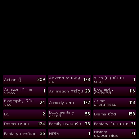
Adventure ผจญ
alien (มนุษย์ต่าง
309
178
1
Action บู๊
ภัย
ดาว)
Amazon Prime
Biography
1
23
116
Animation การ์ตูน
Video
ชีวประวัติ
Biography ชีวิต
Crime
24
172
118
Comedy ตลก
จริง
อาชญากรรม
Documentary
2
55
158
DC
Drama ชีวิต
สารคดี
124
75
31
Drama ดราม่า
Family ครอบครัว
Fantasy จินตนาการ
History
36
1
71
Fantasy เทพนิยาย
HDTV
ประวัติศาสตร์