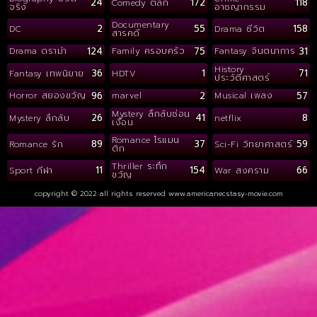
24
172
118
Comedy ตลก
จริง
อาชญากรรม
Documentary
2
55
158
DC
Drama ชีวิต
สารคดี
124
75
31
Drama ดราม่า
Family ครอบครัว
Fantasy จินตนาการ
History
36
1
71
Fantasy เทพนิยาย
HDTV
ประวัติศาสตร์
96
2
57
Horror สยองขวัญ
marvel
Musical เพลง
Mystery ลึกลับซ่อน
26
41
8
Mystery ลึกลับ
netflix
เงื่อน
Romance โรแมน
89
37
59
Romance รัก
Sci-Fi วิทยาศาสตร์
ติก
Thriller ระทึก
11
154
66
Sport กีฬา
War สงคราม
ขวัญ
copyright © 2022 all rights reserved
www.americanecstasy-movie.com