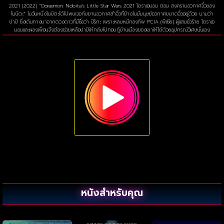
2021 (2022) “Doraemon: Nobita’s Little Star Wars 2021 โดราเอมอน ตอน สงครามอวกาศจิ๋วของ
โนบิตะ” ในวันหนึ่งโนบิตะได้ไปพบเจอกับยานอวกาศลำจิ๋วที่ข้างในมีมนุษย์อวกาศขนาดจิ๋วอยู่ด้วย นามว่า
ปาปิ ซึ่งเดินทางมาจากดวงดาวที่มีชื่อว่า ปิริกะ เพราะหลบหนีกองทัพ PCIA (พีเซีย) ผู้แสนชั่วร้าย โดราเอ
มอนและผองเพื่อนจึงต้องช่วยเหลือปาปิให้กลับไปกอบกู้บ้านเมืองของเขาให้ได้ด้วยอุปกรณ์วิเศษนั่นเอง
หนังสำหรับคุณ