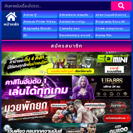
Action บู๊
Adventure ผจญภัย
alien (มนุษย์ต่างดาว)
Amazon Prime Video
Animation การ์ตูน
Biography ชีวประวัติ
หน้าหลัก
Biography ชีวิตจริง
Comedy ตลก
Crime อาชญากรรม
DC
Documentary สารคดี
Drama ชีวิต
สมัครสมาชิก