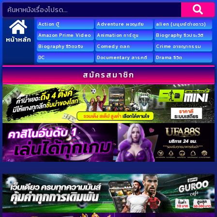
Action บู๊
Adventure ผจญภัย
alien (มนุษย์ต่างดาว)
Amazon Prime Video
Animation การ์ตูน
Biography ชีวประวัติ
หน้าหลัก
Biography ชีวิตจริง
Comedy ตลก
Crime อาชญากรรม
DC
Documentary สารคดี
Drama ชีวิต
สมัครสมาชิก