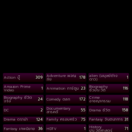
Adventure ผจญ
alien (มนุษย์ต่าง
309
178
1
Action บู๊
ภัย
ดาว)
Amazon Prime
Biography
1
23
116
Animation การ์ตูน
Video
ชีวประวัติ
Biography ชีวิต
Crime
24
172
118
Comedy ตลก
จริง
อาชญากรรม
Documentary
2
55
158
DC
Drama ชีวิต
สารคดี
124
75
31
Drama ดราม่า
Family ครอบครัว
Fantasy จินตนาการ
History
36
1
71
Fantasy เทพนิยาย
HDTV
ประวัติศาสตร์