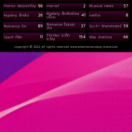
96
2
57
Horror สยองขวัญ
marvel
Musical เพลง
Mystery ลึกลับซ่อน
26
41
8
Mystery ลึกลับ
netflix
เงื่อน
Romance โรแมน
89
37
59
Romance รัก
Sci-Fi วิทยาศาสตร์
ติก
Thriller ระทึก
11
154
66
Sport กีฬา
War สงคราม
ขวัญ
copyright © 2022 all rights reserved
www.americanecstasy-movie.com