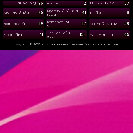
96
2
57
Horror สยองขวัญ
marvel
Musical เพลง
Mystery ลึกลับซ่อน
26
41
8
Mystery ลึกลับ
netflix
เงื่อน
Romance โรแมน
89
37
59
Romance รัก
Sci-Fi วิทยาศาสตร์
ติก
Thriller ระทึก
11
154
66
Sport กีฬา
War สงคราม
ขวัญ
copyright © 2022 all rights reserved
www.americanecstasy-movie.com