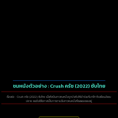
ชมหนังตัวอย่าง : Crush ครัช (2022) ซับไทย
เรื่องย่อ : Crush ครัช (2022) ซับไทย เมื่อศิลปินสาวคนหนึ่งถูกบังคับให้เข้าร่วมทีมกรีฑาโรงเรียนมัธยม
ปลาย เธอจึงใช้โอกาสนี้ในการตามจีบสาวคนหนึ่งที่เธอแอบชอบอยู่