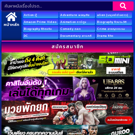
Action บู๊
Adventure ผจญภัย
alien (มนุษย์ต่างดาว)
Amazon Prime Video
Animation การ์ตูน
Biography ชีวประวัติ
หน้าหลัก
Biography ชีวิตจริง
Comedy ตลก
Crime อาชญากรรม
DC
Documentary สารคดี
Drama ชีวิต
สมัครสมาชิก