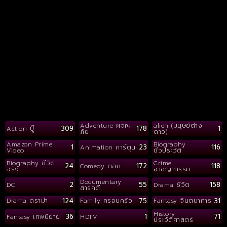
Adventure ผจญ
alien (มนุษย์ต่าง
309
178
1
Action บู๊
ภัย
ดาว)
Amazon Prime
Biography
1
23
116
Animation การ์ตูน
Video
ชีวประวัติ
Biography ชีวิต
Crime
24
172
118
Comedy ตลก
จริง
อาชญากรรม
Documentary
2
55
158
DC
Drama ชีวิต
สารคดี
124
75
31
Drama ดราม่า
Family ครอบครัว
Fantasy จินตนาการ
History
36
1
71
Fantasy เทพนิยาย
HDTV
ประวัติศาสตร์