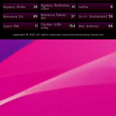
Mystery ลึกลับซ่อน
26
41
8
Mystery ลึกลับ
netflix
เงื่อน
Romance โรแมน
89
37
59
Romance รัก
Sci-Fi วิทยาศาสตร์
ติก
Thriller ระทึก
11
154
66
Sport กีฬา
War สงคราม
ขวัญ
copyright © 2022 all rights reserved
www.americanecstasy-movie.com