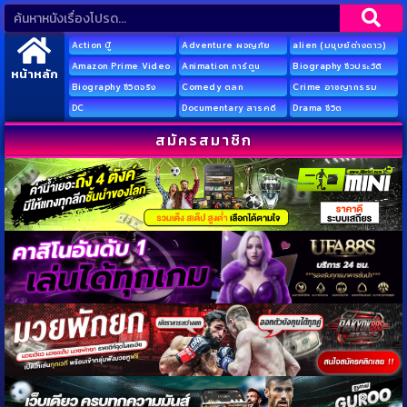
Action บู๊
Adventure ผจญภัย
alien (มนุษย์ต่างดาว)
Amazon Prime Video
Animation การ์ตูน
Biography ชีวประวัติ
หน้าหลัก
Biography ชีวิตจริง
Comedy ตลก
Crime อาชญากรรม
DC
Documentary สารคดี
Drama ชีวิต
สมัครสมาชิก