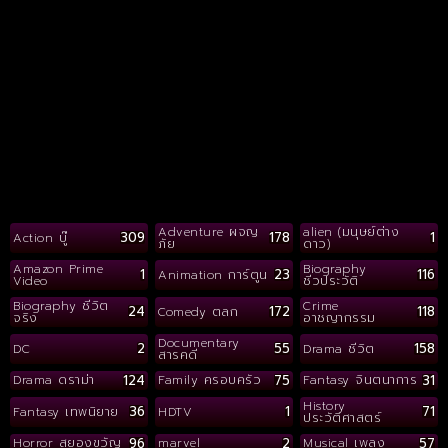
Adventure ผจญ
alien (มนุษย์ต่าง
309
178
1
Action บู๊
ภัย
ดาว)
Amazon Prime
Biography
1
23
116
Animation การ์ตูน
Video
ชีวประวัติ
Biography ชีวิต
Crime
24
172
118
Comedy ตลก
จริง
อาชญากรรม
Documentary
2
55
158
DC
Drama ชีวิต
สารคดี
124
75
31
Drama ดราม่า
Family ครอบครัว
Fantasy จินตนาการ
History
36
1
71
Fantasy เทพนิยาย
HDTV
ประวัติศาสตร์
96
2
57
Horror สยองขวัญ
marvel
Musical เพลง