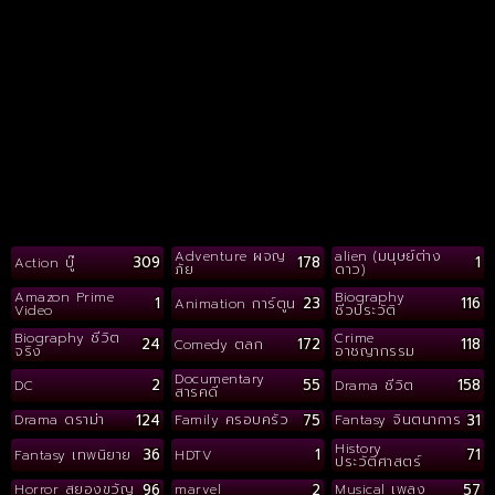
Adventure ผจญ
alien (มนุษย์ต่าง
309
178
1
Action บู๊
ภัย
ดาว)
Amazon Prime
Biography
1
23
116
Animation การ์ตูน
Video
ชีวประวัติ
Biography ชีวิต
Crime
24
172
118
Comedy ตลก
จริง
อาชญากรรม
Documentary
2
55
158
DC
Drama ชีวิต
สารคดี
124
75
31
Drama ดราม่า
Family ครอบครัว
Fantasy จินตนาการ
History
36
1
71
Fantasy เทพนิยาย
HDTV
ประวัติศาสตร์
96
2
57
Horror สยองขวัญ
marvel
Musical เพลง