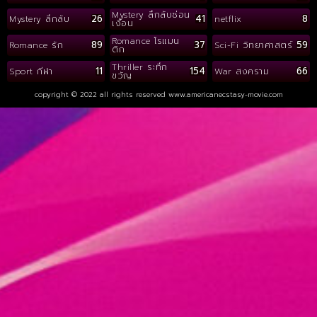
Mystery ลึกลับซ่อน
26
41
8
Mystery ลึกลับ
netflix
เงื่อน
Romance โรแมน
89
37
59
Romance รัก
Sci-Fi วิทยาศาสตร์
ติก
Thriller ระทึก
11
154
66
Sport กีฬา
War สงคราม
ขวัญ
copyright © 2022 all rights reserved
www.americanecstasy-movie.com