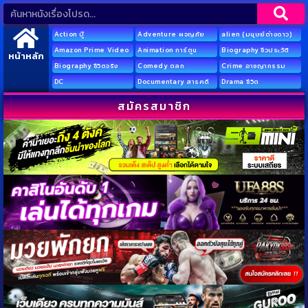
Action บู๊
Adventure ผจญภัย
alien (มนุษย์ต่างดาว)
Amazon Prime Video
Animation การ์ตูน
Biography ชีวประวัติ
หน้าหลัก
Biography ชีวิตจริง
Comedy ตลก
Crime อาชญากรรม
DC
Documentary สารคดี
Drama ชีวิต
สมัครสมาชิก