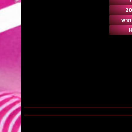
2
พาก