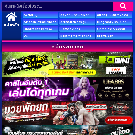
Action บู๊
Adventure ผจญภัย
alien (มนุษย์ต่างดาว)
Amazon Prime Video
Animation การ์ตูน
Biography ชีวประวัติ
หน้าหลัก
Biography ชีวิตจริง
Comedy ตลก
Crime อาชญากรรม
DC
Documentary สารคดี
Drama ชีวิต
สมัครสมาชิก