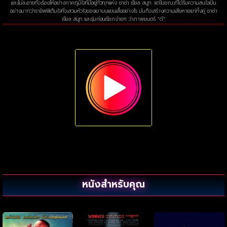
และไม่ละอายที่จะร้องไห้อย่างภาคภูมิใจที่มีอยู่ทั่วทุกแห่ง ชาช่า เรียล สมูท. แต่ในขณะที่ได้รับความสนใจเป็น
อย่างมากว่าราอิฟฟ์เต็มใจที่จะสวมหัวใจของเขาบนแขนเสื้ออย่างไร มันก็จะสร้างความเสียหายแก่ทั้งคู่ ชาช่า
เรียล สมูท และรุ่นก่อนเรียกง่ายๆ ว่าภาพยนตร์ “ดี”
หนังสำหรับคุณ