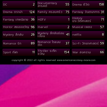
Documentary
2
55
158
DC
Drama ชีวิต
สารคดี
124
75
31
Drama ดราม่า
Family ครอบครัว
Fantasy จินตนาการ
History
36
1
71
Fantasy เทพนิยาย
HDTV
ประวัติศาสตร์
96
2
57
Horror สยองขวัญ
marvel
Musical เพลง
Mystery ลึกลับซ่อน
26
41
8
Mystery ลึกลับ
netflix
เงื่อน
Romance โรแมน
89
37
59
Romance รัก
Sci-Fi วิทยาศาสตร์
ติก
Thriller ระทึก
11
154
66
Sport กีฬา
War สงคราม
ขวัญ
copyright © 2022 all rights reserved
www.americanecstasy-movie.com