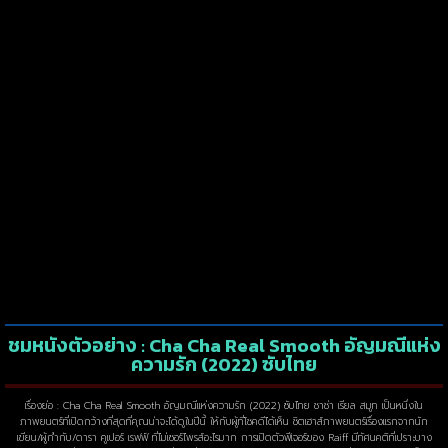
ชมหนังตัวอย่าง : Cha Cha Real Smooth อัญมณีแห่ง
ความรัก (2022) ซับไทย
เรื่องย่อ : Cha Cha Real Smooth อัญมณีแห่งความรัก (2022) ซับไทย ชาช่า เรียล สมูท เป็นหนึ่งใน
ภาพยนตร์ที่เปิดกว้างที่สุดที่คุณน่าจะได้ดูในปีนี้ ให้กับผู้ที่โชคดีได้เห็น ชิตเฮาส์ภาพยนตร์เรื่องแรกจากนัก
เขียน/ผู้กำกับ/ดารา คูเปอร์ เรฟฟ์ ที่ไม่เซอร์ไพรส์อะไรมาก การเปิดตัวฟีเจอร์ของ Raiff มีทัศนคติที่เปราะบาง