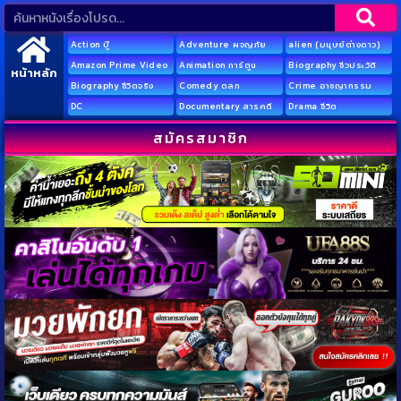
Action บู๊
Adventure ผจญภัย
alien (มนุษย์ต่างดาว)
Amazon Prime Video
Animation การ์ตูน
Biography ชีวประวัติ
หน้าหลัก
Biography ชีวิตจริง
Comedy ตลก
Crime อาชญากรรม
DC
Documentary สารคดี
Drama ชีวิต
สมัครสมาชิก