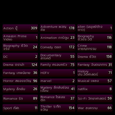
Adventure ผจญ
alien (มนุษย์ต่าง
309
178
1
Action บู๊
ภัย
ดาว)
Amazon Prime
Biography
1
23
116
Animation การ์ตูน
Video
ชีวประวัติ
Biography ชีวิต
Crime
24
172
118
Comedy ตลก
จริง
อาชญากรรม
Documentary
2
55
158
DC
Drama ชีวิต
สารคดี
124
75
31
Drama ดราม่า
Family ครอบครัว
Fantasy จินตนาการ
History
36
1
71
Fantasy เทพนิยาย
HDTV
ประวัติศาสตร์
96
2
57
Horror สยองขวัญ
marvel
Musical เพลง
Mystery ลึกลับซ่อน
26
41
8
Mystery ลึกลับ
netflix
เงื่อน
Romance โรแมน
89
37
59
Romance รัก
Sci-Fi วิทยาศาสตร์
ติก
Thriller ระทึก
11
154
66
Sport กีฬา
War สงคราม
ขวัญ