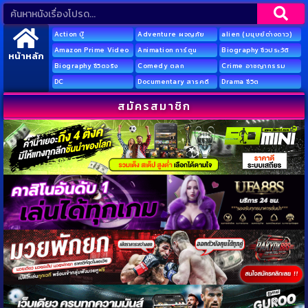
Action บู๊
Adventure ผจญภัย
alien (มนุษย์ต่างดาว)
Amazon Prime Video
Animation การ์ตูน
Biography ชีวประวัติ
หน้าหลัก
Biography ชีวิตจริง
Comedy ตลก
Crime อาชญากรรม
DC
Documentary สารคดี
Drama ชีวิต
สมัครสมาชิก