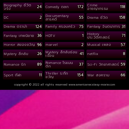
Biography ชีวิต
Crime
24
172
118
Comedy ตลก
จริง
อาชญากรรม
Documentary
2
55
158
DC
Drama ชีวิต
สารคดี
124
75
31
Drama ดราม่า
Family ครอบครัว
Fantasy จินตนาการ
History
36
1
71
Fantasy เทพนิยาย
HDTV
ประวัติศาสตร์
96
2
57
Horror สยองขวัญ
marvel
Musical เพลง
Mystery ลึกลับซ่อน
26
41
8
Mystery ลึกลับ
netflix
เงื่อน
Romance โรแมน
89
37
59
Romance รัก
Sci-Fi วิทยาศาสตร์
ติก
Thriller ระทึก
11
154
66
Sport กีฬา
War สงคราม
ขวัญ
copyright © 2022 all rights reserved
www.americanecstasy-movie.com