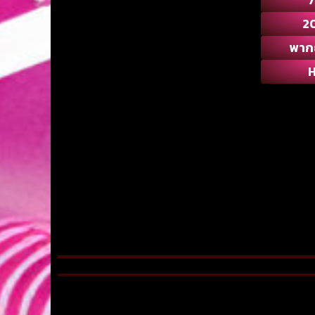
2
พาก