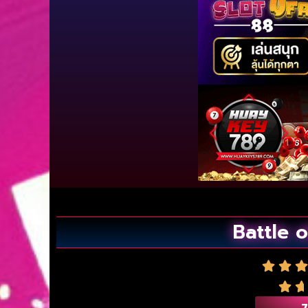
Battle o
7