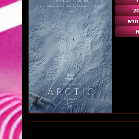
2
พาก