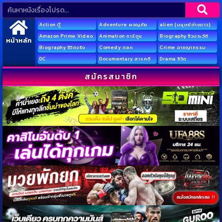
Action บู๊
Adventure ผจญภัย
alien (มนุษย์ต่างดาว)
Amazon Prime Video
Animation การ์ตูน
Biography ชีวประวัติ
หน้าหลัก
Biography ชีวิตจริง
Comedy ตลก
Crime อาชญากรรม
DC
Documentary สารคดี
Drama ชีวิต
สมัครสมาชิก