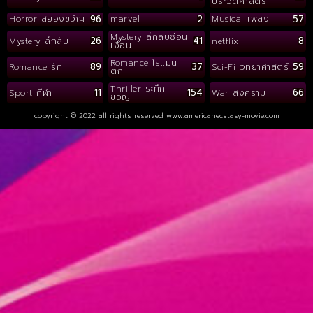
ประวัติศาสตร์
96
2
57
Horror สยองขวัญ
marvel
Musical เพลง
Mystery ลึกลับซ่อน
26
41
8
Mystery ลึกลับ
netflix
เงื่อน
Romance โรแมน
89
37
59
Romance รัก
Sci-Fi วิทยาศาสตร์
ติก
Thriller ระทึก
11
154
66
Sport กีฬา
War สงคราม
ขวัญ
copyright © 2022 all rights reserved
www.americanecstasy-movie.com