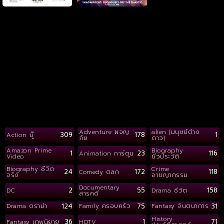
Adventure ผจญ
alien (มนุษย์ต่าง
309
178
1
Action บู๊
ภัย
ดาว)
Amazon Prime
Biography
1
23
116
Animation การ์ตูน
Video
ชีวประวัติ
Biography ชีวิต
Crime
24
172
118
Comedy ตลก
จริง
อาชญากรรม
Documentary
2
55
158
DC
Drama ชีวิต
สารคดี
124
75
31
Drama ดราม่า
Family ครอบครัว
Fantasy จินตนาการ
History
36
1
71
Fantasy เทพนิยาย
HDTV