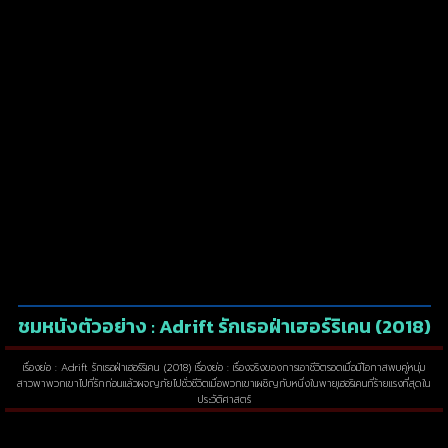
ชมหนังตัวอย่าง : Adrift รักเธอฝ่าเฮอร์ริเคน (2018)
เรื่องย่อ : Adrift รักเธอฝ่าเฮอร์ริเคน (2018) เรื่องย่อ : เรื่องจริงของการเอาชีวิตรอดเมื่อมีโอกาสพบคู่หนุ่ม
สาวพาพวกเขาไปที่รักก่อนแล้วผจญภัยไปชั่วชีวิตเมื่อพวกเขาเผชิญกับหนึ่งในพายุเฮอริเคนที่ร้ายแรงที่สุดใน
ประวัติศาสตร์