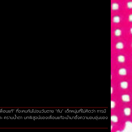
นแท้” ที่จะคบกันไปจนวันตาย “กัน” เด็กหนุ่มที่ไม่คิดว่า การมี
วเราะ คราบน้ำตา บทพิสูจน์ของเพื่อนแท้จะนำมาซึ่งความอบอุ่นของ