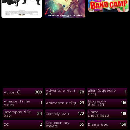
Adventure ผจญ
alien (มนุษย์ต่าง
309
178
1
Action บู๊
ภัย
ดาว)
Amazon Prime
Biography
1
23
116
Animation การ์ตูน
Video
ชีวประวัติ
Biography ชีวิต
Crime
24
172
118
Comedy ตลก
จริง
อาชญากรรม
Documentary
2
55
158
DC
Drama ชีวิต
สารคดี