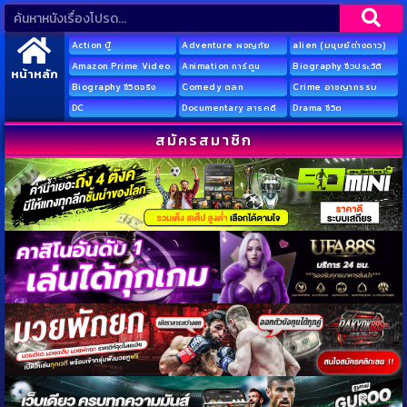
Action บู๊
Adventure ผจญภัย
alien (มนุษย์ต่างดาว)
Amazon Prime Video
Animation การ์ตูน
Biography ชีวประวัติ
หน้าหลัก
Biography ชีวิตจริง
Comedy ตลก
Crime อาชญากรรม
DC
Documentary สารคดี
Drama ชีวิต
สมัครสมาชิก