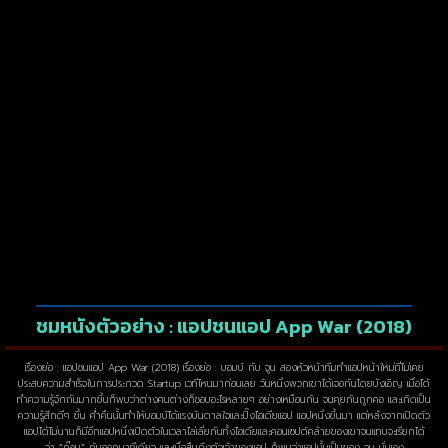
ชมหนังตัวอย่าง : แอปชนแอป App War (2018)
เรื่องย่อ : แอปชนแอป App War (2018) เรื่องย่อ : บอมบ์ กับ จูน สองหัวหน้าทีมทำแอปหน้าใหม่ที่ไม่เคย
ประสบความสำเร็จในการประกวด Startup เวทีไหนมาก่อนเลย วันหนึ่งพวกเขาได้เจอกันโดยบังเอิญ เมื่อได้
ทำความรู้จักกันมากขึ้นก็พบว่าต่างคนต่างก็ชอบอะไรหลายๆ อย่างเหมือนกัน จนคุยกันถูกคอ และเกิดเป็น
ความรู้สึกดีๆ ขึ้น ค่ำคืนนั้นทำให้บอมบ์ได้แรงบันดาลใจและปิ๊งไอเดียแอป แอปหนึ่งขึ้นมา แต่หลังจากเปิดตัว
แอปได้ไม่นานก็มีอีกแอปหนึ่งเปิดตัวในเวลาไล่เลี่ยกันทั้งไอเดียและคอนเซปต์คล้ายของเขาจนแทบจะเรียกได้
ว่า “ก๊อบ” กันออกมาทีเดียว และเมื่อสืบถึงตัวเจ้าของแอป ก็พบว่าแอปนั้นเป็นของ จูน นั่นเอง