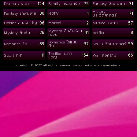
124
75
31
Drama ดราม่า
Family ครอบครัว
Fantasy จินตนาการ
History
36
1
71
Fantasy เทพนิยาย
HDTV
ประวัติศาสตร์
96
2
57
Horror สยองขวัญ
marvel
Musical เพลง
Mystery ลึกลับซ่อน
26
41
8
Mystery ลึกลับ
netflix
เงื่อน
Romance โรแมน
89
37
59
Romance รัก
Sci-Fi วิทยาศาสตร์
ติก
Thriller ระทึก
11
154
66
Sport กีฬา
War สงคราม
ขวัญ
copyright © 2022 all rights reserved
www.americanecstasy-movie.com