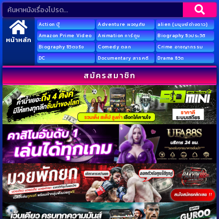
Action บู๊
Adventure ผจญภัย
alien (มนุษย์ต่างดาว)
Amazon Prime Video
Animation การ์ตูน
Biography ชีวประวัติ
หน้าหลัก
Biography ชีวิตจริง
Comedy ตลก
Crime อาชญากรรม
DC
Documentary สารคดี
Drama ชีวิต
สมัครสมาชิก