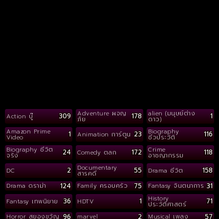
Adventure ผจญ
alien (มนุษย์ต่าง
309
178
1
Action บู๊
ภัย
ดาว)
Amazon Prime
Biography
1
23
116
Animation การ์ตูน
Video
ชีวประวัติ
Biography ชีวิต
Crime
24
172
118
Comedy ตลก
จริง
อาชญากรรม
Documentary
2
55
158
DC
Drama ชีวิต
สารคดี
124
75
31
Drama ดราม่า
Family ครอบครัว
Fantasy จินตนาการ
History
36
1
71
Fantasy เทพนิยาย
HDTV
ประวัติศาสตร์
96
2
57
Horror สยองขวัญ
marvel
Musical เพลง