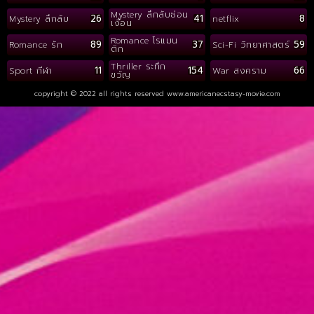
Mystery ลึกลับซ่อน
26
41
8
Mystery ลึกลับ
netflix
เงื่อน
Romance โรแมน
89
37
59
Romance รัก
Sci-Fi วิทยาศาสตร์
ติก
Thriller ระทึก
11
154
66
Sport กีฬา
War สงคราม
ขวัญ
copyright © 2022 all rights reserved
www.americanecstasy-movie.com