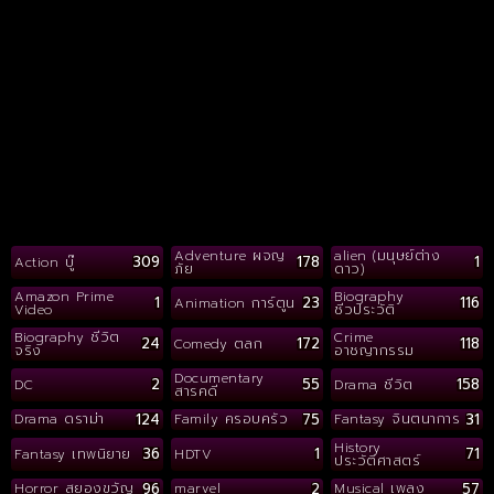
Adventure ผจญ
alien (มนุษย์ต่าง
309
178
1
Action บู๊
ภัย
ดาว)
Amazon Prime
Biography
1
23
116
Animation การ์ตูน
Video
ชีวประวัติ
Biography ชีวิต
Crime
24
172
118
Comedy ตลก
จริง
อาชญากรรม
Documentary
2
55
158
DC
Drama ชีวิต
สารคดี
124
75
31
Drama ดราม่า
Family ครอบครัว
Fantasy จินตนาการ
History
36
1
71
Fantasy เทพนิยาย
HDTV
ประวัติศาสตร์
96
2
57
Horror สยองขวัญ
marvel
Musical เพลง