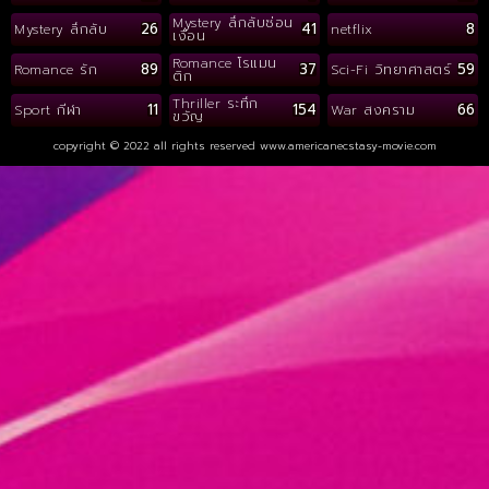
Mystery ลึกลับซ่อน
26
41
8
Mystery ลึกลับ
netflix
เงื่อน
Romance โรแมน
89
37
59
Romance รัก
Sci-Fi วิทยาศาสตร์
ติก
Thriller ระทึก
11
154
66
Sport กีฬา
War สงคราม
ขวัญ
copyright © 2022 all rights reserved
www.americanecstasy-movie.com