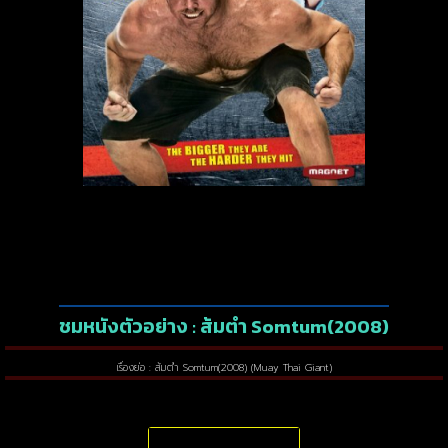
ชมหนังตัวอย่าง : ส้มตำ Somtum(2008)
เรื่องย่อ : ส้มตำ Somtum(2008) (Muay Thai Giant)