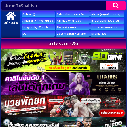
Action บู๊
Adventure ผจญภัย
alien (มนุษย์ต่างดาว)
Amazon Prime Video
Animation การ์ตูน
Biography ชีวประวัติ
หน้าหลัก
Biography ชีวิตจริง
Comedy ตลก
Crime อาชญากรรม
DC
Documentary สารคดี
Drama ชีวิต
สมัครสมาชิก