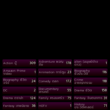
Adventure ผจญ
alien (มนุษย์ต่าง
309
178
1
Action บู๊
ภัย
ดาว)
Amazon Prime
Biography
1
23
116
Animation การ์ตูน
Video
ชีวประวัติ
Biography ชีวิต
Crime
24
172
118
Comedy ตลก
จริง
อาชญากรรม
Documentary
2
55
158
DC
Drama ชีวิต
สารคดี
124
75
31
Drama ดราม่า
Family ครอบครัว
Fantasy จินตนาการ
History
36
1
71
Fantasy เทพนิยาย
HDTV
ประวัติศาสตร์