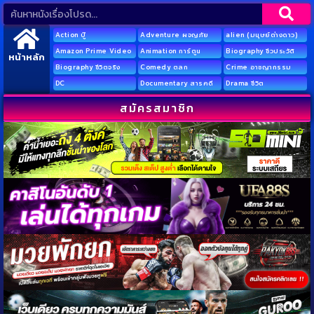
Action บู๊
Adventure ผจญภัย
alien (มนุษย์ต่างดาว)
Amazon Prime Video
Animation การ์ตูน
Biography ชีวประวัติ
หน้าหลัก
Biography ชีวิตจริง
Comedy ตลก
Crime อาชญากรรม
DC
Documentary สารคดี
Drama ชีวิต
สมัครสมาชิก