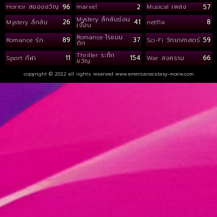
96
2
57
Horror สยองขวัญ
marvel
Musical เพลง
Mystery ลึกลับซ่อน
26
41
8
Mystery ลึกลับ
netflix
เงื่อน
Romance โรแมน
89
37
59
Romance รัก
Sci-Fi วิทยาศาสตร์
ติก
Thriller ระทึก
11
154
66
Sport กีฬา
War สงคราม
ขวัญ
copyright © 2022 all rights reserved
www.americanecstasy-movie.com